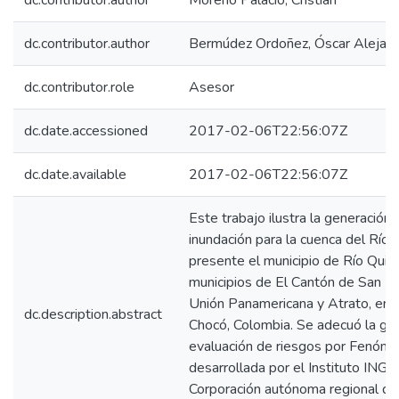
dc.contributor.author
Moreno Palacio, Cristian
dc.contributor.author
Bermúdez Ordoñez, Óscar Alejan
dc.contributor.role
Asesor
dc.date.accessioned
2017-02-06T22:56:07Z
dc.date.available
2017-02-06T22:56:07Z
Este trabajo ilustra la generación
inundación para la cuenca del Río 
presente el municipio de Río Quito
municipios de El Cantón de San Pab
Unión Panamericana y Atrato, en 
dc.description.abstract
Chocó, Colombia. Se adecuó la guí
evaluación de riesgos por Fenó
desarrollada por el Instituto IN
Corporación autónoma regional de