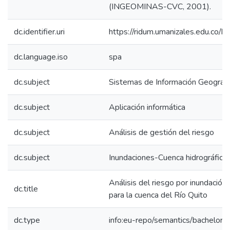
(INGEOMINAS-CVC, 2001).
dc.identifier.uri
https://ridum.umanizales.edu.co
dc.language.iso
spa
dc.subject
Sistemas de Información Geográfi
dc.subject
Aplicación informática
dc.subject
Análisis de gestión del riesgo
dc.subject
Inundaciones-Cuenca hidrográfica
Análisis del riesgo por inundación
dc.title
para la cuenca del Río Quito
dc.type
info:eu-repo/semantics/bachelorT