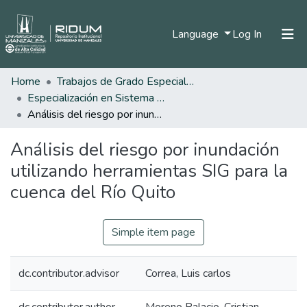
(current)
Language
Log In
Home
Trabajos de Grado Especializaciones
Home
Especialización en Sistema de Información Geográfica
Communities & Collections
Análisis del riesgo por inundación utilizando herramientas SIG para la cuenca del Río Quito
All of DSpace
Análisis del riesgo por inundación
Statistics
utilizando herramientas SIG para la
cuenca del Río Quito
Simple item page
dc.contributor.advisor
Correa, Luis carlos