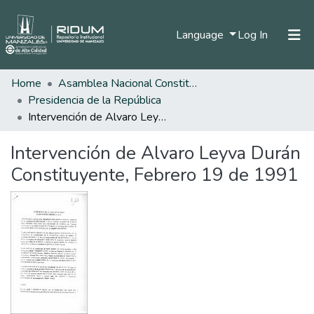
(current)
Language
Log In
Home
Asamblea Nacional Constituyente
Home
Presidencia de la República
Communities & Collections
Intervención de Alvaro Leyva Durán Constituyente, Febrero 19 de 1991
All of DSpace
Intervención de Alvaro Leyva Durán
Statistics
Constituyente, Febrero 19 de 1991