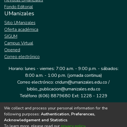
Revistas UManizales
Fondo Editorial
UManizales
Sitio UManizales
Oferta académica
SIGUM
Campus Virtual
Opened
Correo electrónico
Horario: lunes - viernes: 7:00 a.m. - 9:00 p.m. - sábados:
8:00 a.m. - 1:00 p.m. (jornada continua)
Correo electrónico: cridum@umanizales.edu.co /
biblio_publicacion@umanizales.edu.co
Teléfono (606) 8879680 Ext: 1228 - 1229
We collect and process your personal information for the
Dirección: Cra 9 a # 19-03 Edificio histórico, piso 1
following purposes:
Authentication, Preferences,
Manizales, Caldas
Acknowledgement and Statistics
.
Colombia.
To learn more, please read our
privacy policy
.