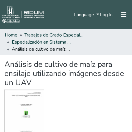
(current)
Language
Log In
Home
Trabajos de Grado Especializaciones
Home
Especialización en Sistema de Información Geográfica
Communities & Collections
Análisis de cultivo de maíz para ensilaje utilizando imágenes desde un UAV
All of DSpace
Análisis de cultivo de maíz para
Statistics
ensilaje utilizando imágenes desde
un UAV