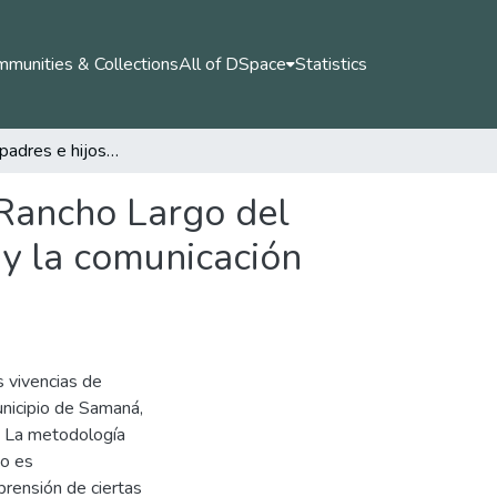
munities & Collections
All of DSpace
Statistics
Vivencias de padres e hijos adolescentes de la I.E. Rancho Largo del Municipio de Samaná Caldas en torno a la empatía y la comunicación emocional.
. Rancho Largo del
 y la comunicación
s vivencias de
unicipio de Samaná,
l. La metodología
ño es
rensión de ciertas