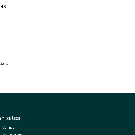
149
d.es 
nizales
 UManizales
a académica