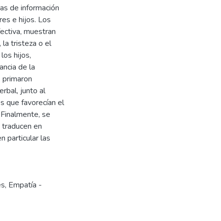
has de información
es e hijos. Los
fectiva, muestran
la tristeza o el
los hijos,
ancia de la
, primaron
rbal, junto al
s que favorecían el
 Finalmente, se
 traducen en
 particular las
es
,
Empatía -