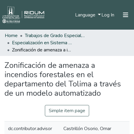
(current)
Language
Log In
Home
Trabajos de Grado Especializaciones
Home
Especialización en Sistema de Información Geográfica
Communities & Collections
Zonificación de amenaza a incendios forestales en el departamento del Tolima a través de un modelo automatizado
All of DSpace
Zonificación de amenaza a
Statistics
incendios forestales en el
departamento del Tolima a través
de un modelo automatizado
Simple item page
dc.contributor.advisor
Castrillón Osorio, Omar