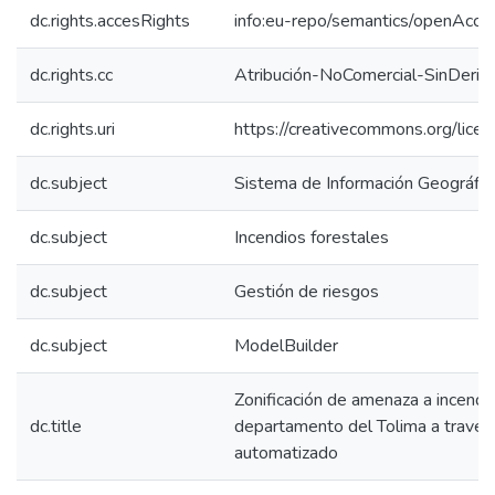
dc.rights.accesRights
info:eu-repo/semantics/openAcce
dc.rights.cc
Atribución-NoComercial-SinDeriv
dc.rights.uri
https://creativecommons.org/lice
dc.subject
Sistema de Información Geográfic
dc.subject
Incendios forestales
dc.subject
Gestión de riesgos
dc.subject
ModelBuilder
Zonificación de amenaza a incendio
dc.title
departamento del Tolima a travé
automatizado