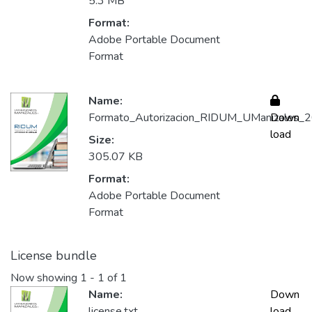
5.3 MB
Format:
Adobe Portable Document
Format
Name:
Formato_Autorizacion_RIDUM_UManizales_2
Down
load
Size:
305.07 KB
Format:
Adobe Portable Document
Format
License bundle
Now showing
1 - 1 of 1
Name:
Down
license.txt
load