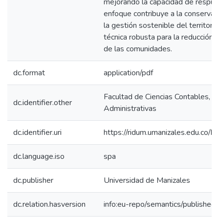
mejorando la capacidad de respue
enfoque contribuye a la conservaci
la gestión sostenible del territor
técnica robusta para la reducción 
de las comunidades.
dc.format
application/pdf
Facultad de Ciencias Contables, 
dc.identifier.other
Administrativas
dc.identifier.uri
https://ridum.umanizales.edu.co
dc.language.iso
spa
dc.publisher
Universidad de Manizales
dc.relation.hasversion
info:eu-repo/semantics/published