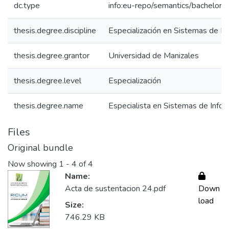
dc.type
info:eu-repo/semantics/bachelorT
thesis.degree.discipline
Especialización en Sistemas de In
thesis.degree.grantor
Universidad de Manizales
thesis.degree.level
Especialización
thesis.degree.name
Especialista en Sistemas de Infor
Files
Original bundle
Now showing
1 - 4 of 4
Name:
Acta de sustentacion 24.pdf
Down
load
Size:
746.29 KB