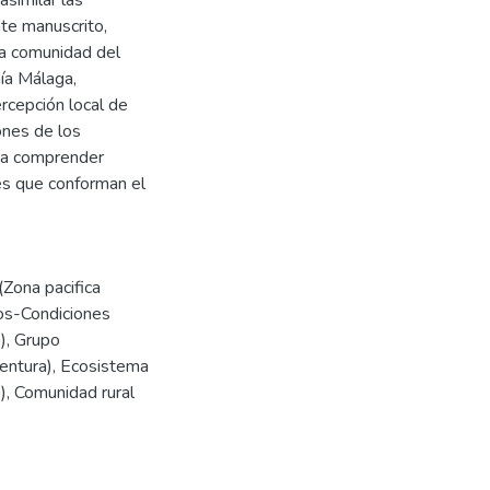
nte manuscrito,
la comunidad del
hía Málaga,
rcepción local de
ones de los
ita comprender
es que conforman el
(Zona pacifica
s-Condiciones
)
,
Grupo
entura)
,
Ecosistema
)
,
Comunidad rural