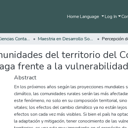
Home
Language
Log In
Com
Facultad de Ciencias Contables Económicas y Administrativas
Maestria en Desarrollo Sostenible y Medio Ambiente
unidades del territorio del 
aga frente a la vulnerabilidad
Abstract
En los próximos años según las proyecciones mundiales 
climático, las comunidades rurales serán las más afectada
este fenómeno, no solo en su composición territorial, sino
vitales; los efectos del cambio climático ya no están lejos
efectos son cada vez más visibles. Si bien el país ha opta
la adaptación y mitigación, tener conocimiento de las vuln
territorios, es una ruta muy importante en el propósito de 