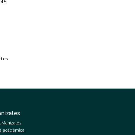
145
d.es 
nizales
 UManizales
a académica