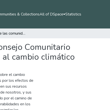
munities & Collections
All of DSpace
Statistics
Percepción de las comunidades del territorio del Consejo Comunitario de la Plata Bahía Málaga frente a la vulnerabilidad al cambio climático
Consejo Comunitario
 al cambio climático
sobre el cambio
s por los efectos de
 en sus recursos
 de nosotros, y sus
do por el camino de
erabilidades en los
asimilar las