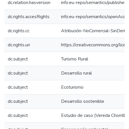
dc.relation.hasversion
info:eu-repo/semantics/published
dc.rights.accesRights
info:eu-repo/semantics/openAcce
dc.rights.cc
Atribución-NoComercial-SinDeriv
dc.rights.uri
https://creativecommons.org/lice
dc.subject
Turismo Rural
dc.subject
Desarrollo rural
dc.subject
Ecoturismo
dc.subject
Desarrollo sostenible
dc.subject
Estudio de caso (Vereda Chorrill