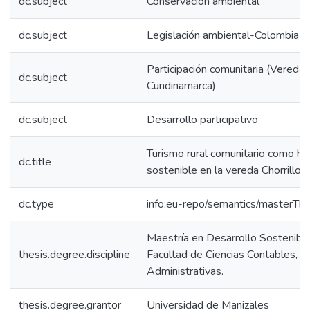
dc.subject
Conservación ambiental
dc.subject
Legislación ambiental-Colombia
Participación comunitaria (Vereda
dc.subject
Cundinamarca)
dc.subject
Desarrollo participativo
Turismo rural comunitario como he
dc.title
sostenible en la vereda Chorrillo
dc.type
info:eu-repo/semantics/masterThe
Maestría en Desarrollo Sostenibl
thesis.degree.discipline
Facultad de Ciencias Contables, 
Administrativas.
thesis.degree.grantor
Universidad de Manizales