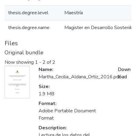
thesis.degree.level
Maestría
thesis.degree.name
Magister en Desarrollo Sostenib
Files
Original bundle
Now showing
1 - 2 of 2
Name:
Down
Martha_Cecilia_Aldana_Ortiz_2016.pdf
load
Size:
1.9 MB
Format:
Adobe Portable Document
Format
Description:
Lectura de los datos del