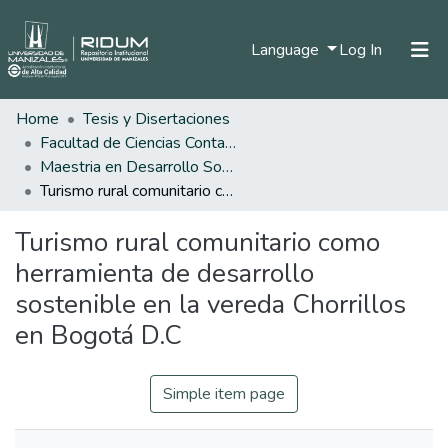
(current)
Language
Log In
Home
Tesis y Disertaciones
Home
Facultad de Ciencias Contables Económicas y Administrativas
Communities & Collections
Maestria en Desarrollo Sostenible y Medio Ambiente
Turismo rural comunitario como herramienta de desarrollo sostenible en la vereda Chorrillos en Bogotá D.C
All of DSpace
Turismo rural comunitario como
Statistics
herramienta de desarrollo
sostenible en la vereda Chorrillos
en Bogotá D.C
Simple item page