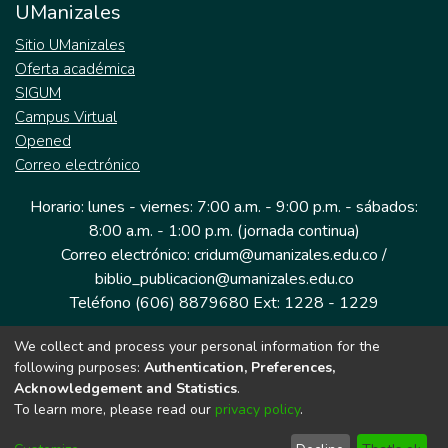
UManizales
Sitio UManizales
Oferta académica
SIGUM
Campus Virtual
Opened
Correo electrónico
Horario: lunes - viernes: 7:00 a.m. - 9:00 p.m. - sábados:
8:00 a.m. - 1:00 p.m. (jornada continua)
Correo electrónico: cridum@umanizales.edu.co /
biblio_publicacion@umanizales.edu.co
Teléfono (606) 8879680 Ext: 1228 - 1229
We collect and process your personal information for the
Dirección: Cra 9 a # 19-03 Edificio histórico, piso 1
following purposes:
Authentication, Preferences,
Manizales, Caldas
Acknowledgement and Statistics
.
Colombia.
To learn more, please read our
privacy policy
.