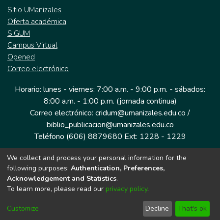
Sitio UManizales
Oferta académica
SIGUM
Campus Virtual
Opened
Correo electrónico
Horario: lunes - viernes: 7:00 a.m. - 9:00 p.m. - sábados:
8:00 a.m. - 1:00 p.m. (jornada continua)
Correo electrónico: cridum@umanizales.edu.co /
biblio_publicacion@umanizales.edu.co
Teléfono (606) 8879680 Ext: 1228 - 1229
We collect and process your personal information for the
Dirección: Cra 9 a # 19-03 Edificio histórico, piso 1
following purposes:
Authentication, Preferences,
Manizales, Caldas
Acknowledgement and Statistics
.
Colombia.
To learn more, please read our
privacy policy
.
Customize
Decline
That's ok
Tecnología DSpace implementada por