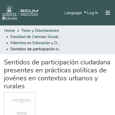
(current)
Language
Log In
Home
Tesis y Disertaciones
Home
Facultad de Ciencias Sociales y Humanas
Communities & Collections
Maestria en Educación y Desarrollo Humano
Sentidos de participación ciudadana presentes en prácticas políticas de jovénes en contextos urbanos y rurales
All of DSpace
Sentidos de participación ciudadana
Statistics
presentes en prácticas políticas de
jovénes en contextos urbanos y
rurales