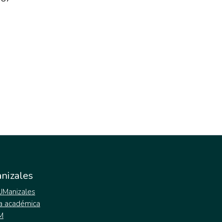
nizales
 UManizales
a académica
M