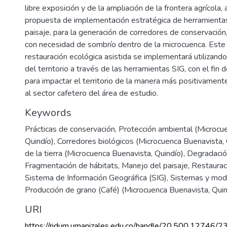
libre exposición y de la ampliación de la frontera agrícola,
propuesta de implementación estratégica de herramienta
paisaje, para la generación de corredores de conservación,
con necesidad de sombrío dentro de la microcuenca. Este
restauración ecológica asistida se implementará utilizando 
del territorio a través de las herramientas SIG, con el fin d
para impactar el territorio de la manera más positivament
al sector cafetero del área de estudio.
Keywords
Prácticas de conservación
,
Protección ambiental (Microcu
Quindío)
,
Corredores biológicos (Microcuenca Buenavista, 
de la tierra (Microcuenca Buenavista, Quindío)
,
Degradació
Fragmentación de hábitats
,
Manejo del paisaje
,
Restaurac
Sistema de Información Geográfica (SIG)
,
Sistemas y mod
Producción de grano (Café) (Microcuenca Buenavista, Quin
URI
https://ridum.umanizales.edu.co/handle/20.500.12746/2