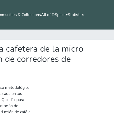
munities & Collections
All of DSpace
Statistics
a cafetera de la micro
n de corredores de
eso metodológico,
bicada en los
 Quindío, para
entación de
ducción de café a