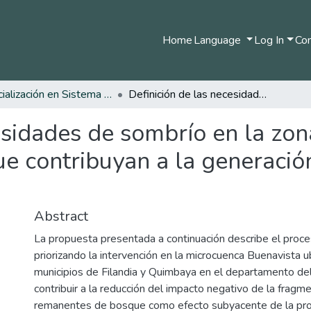
Home
Language
Log In
Com
Especialización en Sistema de Información Geográfica
Definición de las necesidades de sombrío en la zona cafetera de la micro cuenca Buenavista, que contribuyan a la generación de corredores de conservación
esidades de sombrío en la zon
ue contribuyan a la generació
Abstract
La propuesta presentada a continuación describe el proc
priorizando la intervención en la microcuenca Buenavista u
municipios de Filandia y Quimbaya en el departamento del
contribuir a la reducción del impacto negativo de la fragm
remanentes de bosque como efecto subyacente de la pro