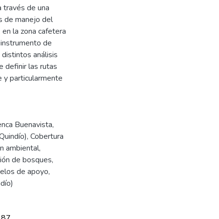
 a través de una
s de manejo del
 en la zona cafetera
 instrumento de
distintos análisis
e definir las rutas
e y particularmente
enca Buenavista,
Quindío)
,
Cobertura
n ambiental
,
ión de bosques
,
elos de apoyo
,
dío)
387