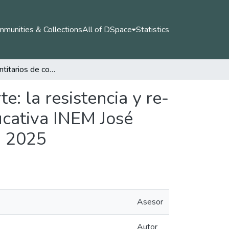
munities & Collections
All of DSpace
Statistics
Procesos identitarios de convivencia a través del arte: la resistencia y re-existencia de los jóvenes skate de la institución educativa INEM José Félix de Restrepo, Medellín, Colombia, años 2024 - 2025
e: la resistencia y re-
ducativa INEM José
- 2025
Asesor
Autor