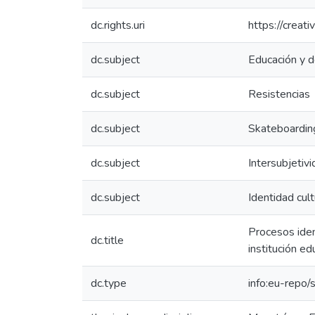
dc.rights.uri
https://creat
dc.subject
Educación y 
dc.subject
Resistencias
dc.subject
Skateboardin
dc.subject
Intersubjetiv
dc.subject
Identidad cult
Procesos ident
dc.title
institución e
dc.type
info:eu-repo