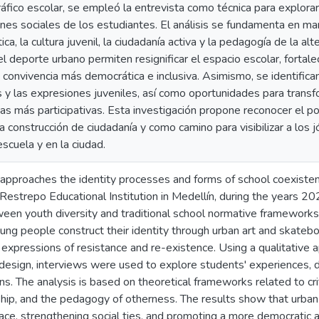
áfico escolar, se empleó la entrevista como técnica para explorar 
nes sociales de los estudiantes. El análisis se fundamenta en mar
ica, la cultura juvenil, la ciudadanía activa y la pedagogía de la a
el deporte urbano permiten resignificar el espacio escolar, fortale
convivencia más democrática e inclusiva. Asimismo, se identifica
es y las expresiones juveniles, así como oportunidades para trans
as más participativas. Esta investigación propone reconocer el p
a construcción de ciudadanía y como camino para visibilizar a los
escuela y en la ciudad.
 approaches the identity processes and forms of school coexiste
 Restrepo Educational Institution in Medellín, during the years 
een youth diversity and traditional school normative frameworks
ng people construct their identity through urban art and skateboa
 expressions of resistance and re-existence. Using a qualitative
design, interviews were used to explore students' experiences, d
ns. The analysis is based on theoretical frameworks related to cri
nship, and the pedagogy of otherness. The results show that urban 
ace, strengthening social ties, and promoting a more democratic a