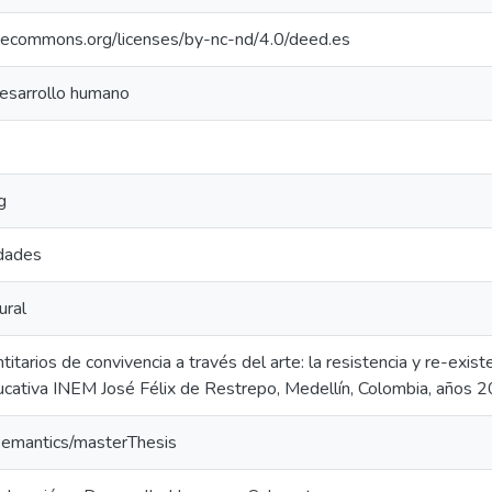
ivecommons.org/licenses/by-nc-nd/4.0/deed.es
desarrollo humano
g
idades
ural
itarios de convivencia a través del arte: la resistencia y re-exis
ducativa INEM José Félix de Restrepo, Medellín, Colombia, años
/semantics/masterThesis