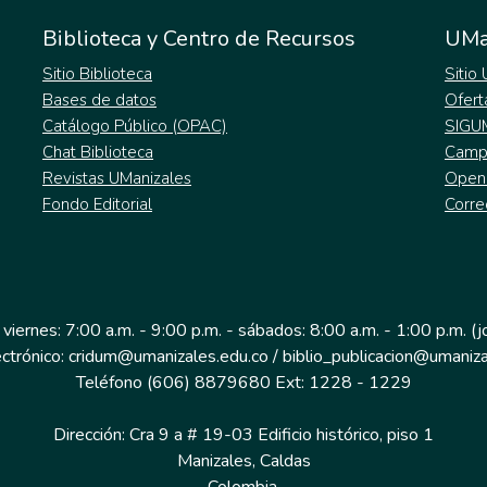
Biblioteca y Centro de Recursos
UMa
Sitio Biblioteca
Sitio
Bases de datos
Ofert
Catálogo Público (OPAC)
SIGU
Chat Biblioteca
Campu
Revistas UManizales
Open
Fondo Editorial
Corre
 viernes: 7:00 a.m. - 9:00 p.m. - sábados: 8:00 a.m. - 1:00 p.m. (
ectrónico: cridum@umanizales.edu.co / biblio_publicacion@umaniza
Teléfono (606) 8879680 Ext: 1228 - 1229
Dirección: Cra 9 a # 19-03 Edificio histórico, piso 1
Manizales, Caldas