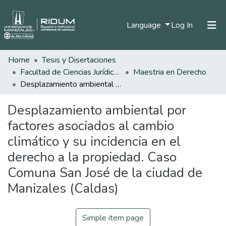
(current)
Language
Log In
Home
Tesis y Disertaciones
Home
Facultad de Ciencias Jurídicas
Maestria en Derecho
Communities & Collections
Desplazamiento ambiental por factores asociados al cambio climático y su incidencia en el derecho a la propiedad. Caso Comuna San José de la ciudad de Manizales (Caldas)
All of DSpace
Desplazamiento ambiental por
Statistics
factores asociados al cambio
climático y su incidencia en el
derecho a la propiedad. Caso
Comuna San José de la ciudad de
Manizales (Caldas)
Simple item page