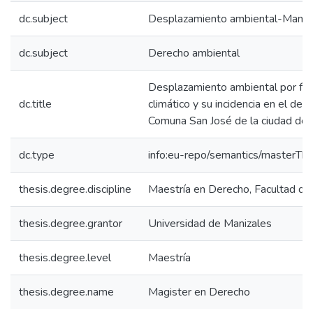
dc.subject
Desplazamiento ambiental-Maniza
dc.subject
Derecho ambiental
Desplazamiento ambiental por fac
dc.title
climático y su incidencia en el der
Comuna San José de la ciudad de 
dc.type
info:eu-repo/semantics/masterThe
thesis.degree.discipline
Maestría en Derecho, Facultad de C
thesis.degree.grantor
Universidad de Manizales
thesis.degree.level
Maestría
thesis.degree.name
Magister en Derecho