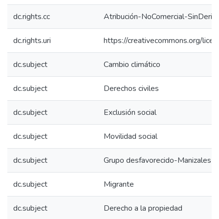
dc.rights.cc
Atribución-NoComercial-SinDeriv
dc.rights.uri
https://creativecommons.org/lice
dc.subject
Cambio climático
dc.subject
Derechos civiles
dc.subject
Exclusión social
dc.subject
Movilidad social
dc.subject
Grupo desfavorecido-Manizales (
dc.subject
Migrante
dc.subject
Derecho a la propiedad