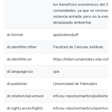
los beneficios económicos del Gob
comunidades, ya que se reconocen
violencia armada, pero no la existe
desplazado ambiental.
dc.format
application/pdf
dc.identifier.other
Facultad de Ciencias Jurídicas
dc.identifier.uri
https://ridum.umanizales.edu.co
dc.language.iso
spa
dc.publisher
Universidad de Manizales
dc.relation.hasversion
info:eu-repo/semantics/published
dc.rights.accesRights
info:eu-repo/semantics/openAcce