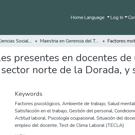
Home
Language
Log In
Com
Facultad de Ciencias Sociales y Humanas
Maestria en Gerencia del Talento Humano
es presentes en docentes de u
sector norte de la Dorada, y 
Keywords
Factores psicológicos
,
Ambiente de trabajo
,
Salud mental
Satisfacción en el trabajo
,
Gestión del personal
,
Condicio
Actitud laboral
,
Psicología ocupacional
,
Situación del doce
empleo del docente
,
Test de Clima Laboral (TECLA)