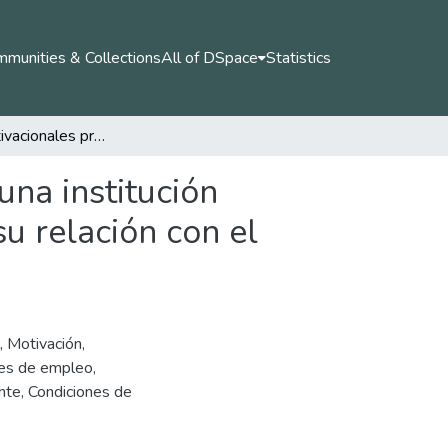
munities & Collections
All of DSpace
Statistics
Factores motivacionales presentes en docentes de una institución educativa pública del sector norte de la Dorada, y su relación con el clima laboral
na institución
su relación con el
,
Motivación
,
nes de empleo
,
nte
,
Condiciones de