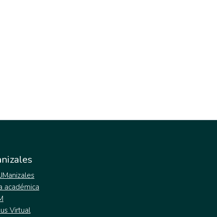
nizales
 UManizales
a académica
M
s Virtual