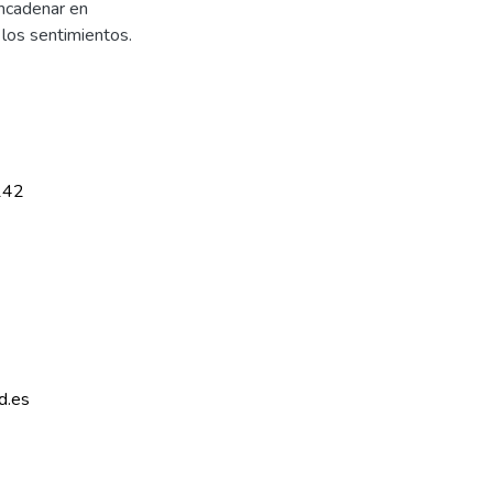
encadenar en
 los sentimientos.
142
d.es 