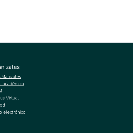
nizales
 UManizales
a académica
M
s Virtual
ed
o electrónico