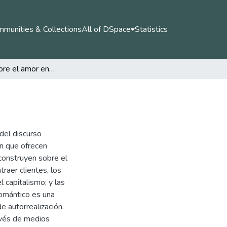
munities & Collections
All of DSpace
Statistics
Discursos sobre el amor en el centro de Medellín
 del discurso
ín que ofrecen
 construyen sobre el
traer clientes, los
l capitalismo; y las
romántico es una
e autorrealización.
avés de medios