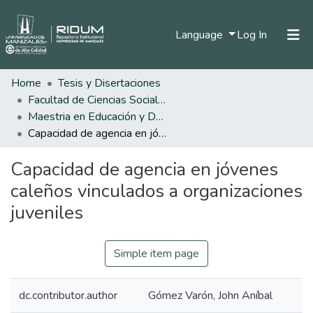
(current)
Language
Log In
Home
Tesis y Disertaciones
Home
Facultad de Ciencias Sociales y Humanas
Communities & Collections
Maestria en Educación y Desarrollo Humano
Capacidad de agencia en jóvenes caleños vinculados a organizaciones juveniles
All of DSpace
Capacidad de agencia en jóvenes
Statistics
caleños vinculados a organizaciones
juveniles
Simple item page
dc.contributor.author
Gómez Varón, John Aníbal