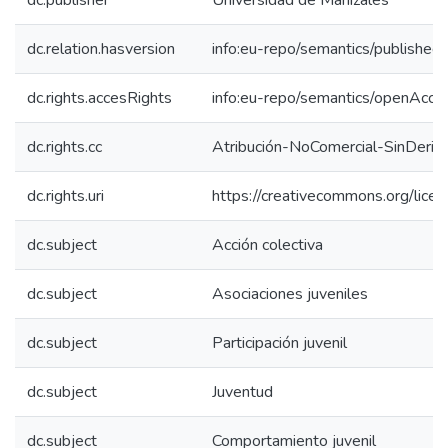
dc.publisher
Universidad de Manizales
dc.relation.hasversion
info:eu-repo/semantics/published
dc.rights.accesRights
info:eu-repo/semantics/openAcce
dc.rights.cc
Atribución-NoComercial-SinDeriv
dc.rights.uri
https://creativecommons.org/lice
dc.subject
Acción colectiva
dc.subject
Asociaciones juveniles
dc.subject
Participación juvenil
dc.subject
Juventud
dc.subject
Comportamiento juvenil