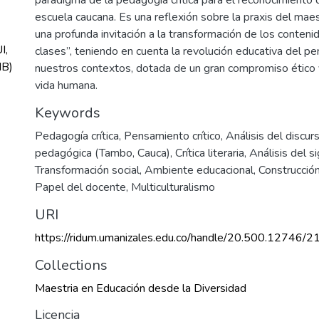
escuela caucana. Es una reflexión sobre la praxis del maes
una profunda invitación a la transformación de los conteni
I,
clases”, teniendo en cuenta la revolución educativa del 
MB)
nuestros contextos, dotada de un gran compromiso ético y 
vida humana.
Keywords
Pedagogía crítica
,
Pensamiento crítico
,
Análisis del discur
pedagógica (Tambo, Cauca)
,
Crítica literaria
,
Análisis del s
Transformación social
,
Ambiente educacional
,
Construcción
Papel del docente
,
Multiculturalismo
URI
https://ridum.umanizales.edu.co/handle/20.500.12746/2
Collections
Maestria en Educación desde la Diversidad
Licencia