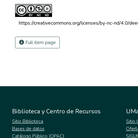
 https://creativecommons.org/licenses/by-nc-nd/4.0/dee
Full item page
Biblioteca y Centro de Recursos
UMa
Sitio Biblioteca
Sitio
Bases de datos
Ofert
Catálogo Público (OPAC)
SIGU