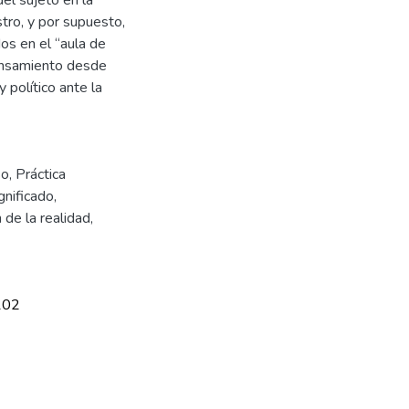
tro, y por supuesto,
dos en el “aula de
pensamiento desde
político ante la
so
,
Práctica
ignificado
,
 de la realidad
,
102