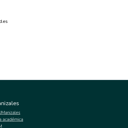
d.es 
nizales
 UManizales
a académica
M