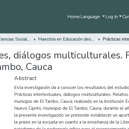
Home
Language
Log In
Com
Facultad de Ciencias Sociales y Humanas
Maestria en Educación desde la Diversidad
es, diálogos multiculturales. 
Tambo, Cauca
Abstract
Esta investigación da a conocer los resultados del estud
Prácticas intertextuales, diálogos multiculturales. Relatos
municipio de El Tambo, Cauca, realizado en la Institución 
Nuevo Ciprés, municipio de El Tambo, Cauca, durante el a
la presente investigación se pretende establecer un aport
la praxis en la escuela en cuanto a la enseñanza de la Lit
paradigma de la pedagogía crítica para el reconocimiento d