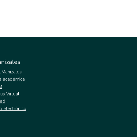
nizales
 UManizales
a académica
M
s Virtual
ed
o electrónico