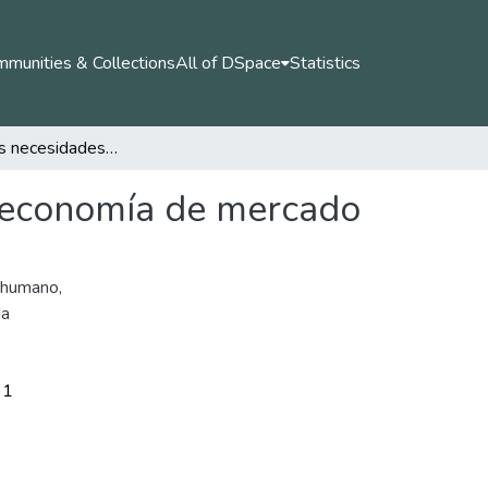
munities & Collections
All of DSpace
Statistics
Lectura de las necesidades y el bienestar desde la economía de mercado
a economía de mercado
o humano
,
da
91