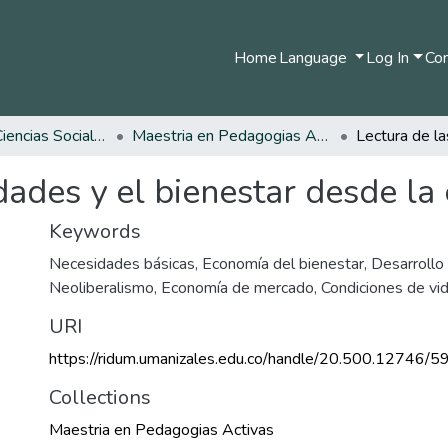
Home
Language
Log In
Com
Facultad de Ciencias Sociales y Humanas
Maestria en Pedagogias Activas
idades y el bienestar desde l
Keywords
Necesidades básicas
,
Economía del bienestar
,
Desarroll
Neoliberalismo
,
Economía de mercado
,
Condiciones de vi
URI
https://ridum.umanizales.edu.co/handle/20.500.12746/5
Collections
Maestria en Pedagogias Activas