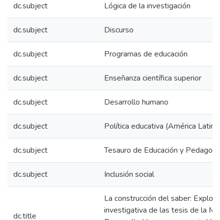
dc.subject
Lógica de la investigación
dc.subject
Discurso
dc.subject
Programas de educación
dc.subject
Enseñanza científica superior
dc.subject
Desarrollo humano
dc.subject
Política educativa (América Latina
dc.subject
Tesauro de Educación y Pedagogí
dc.subject
Inclusión social
La construcción del saber: Explor
investigativa de las tesis de la M
dc.title