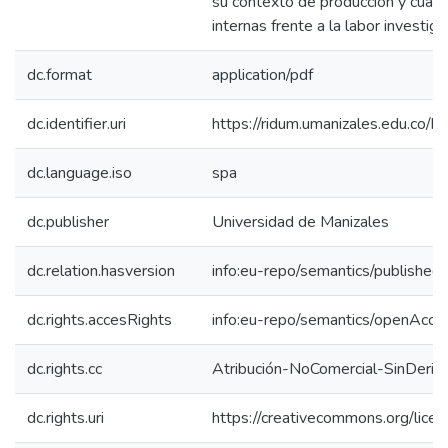
su contexto de producción y cuále
internas frente a la labor investiga
dc.format
application/pdf
dc.identifier.uri
https://ridum.umanizales.edu.co
dc.language.iso
spa
dc.publisher
Universidad de Manizales
dc.relation.hasversion
info:eu-repo/semantics/published
dc.rights.accesRights
info:eu-repo/semantics/openAcce
dc.rights.cc
Atribución-NoComercial-SinDeriv
dc.rights.uri
https://creativecommons.org/lice