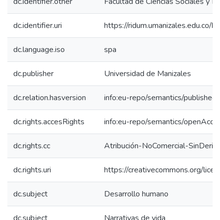
dc.identifier.other
Facultad de Ciencias Sociales y 
dc.identifier.uri
https://ridum.umanizales.edu.co
dc.language.iso
spa
dc.publisher
Universidad de Manizales
dc.relation.hasversion
info:eu-repo/semantics/published
dc.rights.accesRights
info:eu-repo/semantics/openAcce
dc.rights.cc
Atribución-NoComercial-SinDeriv
dc.rights.uri
https://creativecommons.org/lice
dc.subject
Desarrollo humano
dc.subject
Narrativas de vida