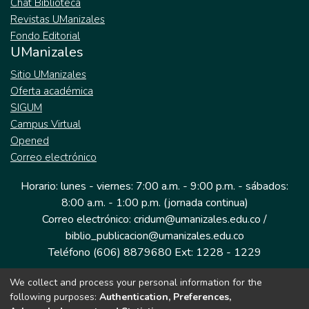
Chat Biblioteca
Revistas UManizales
Fondo Editorial
UManizales
Sitio UManizales
Oferta académica
SIGUM
Campus Virtual
Opened
Correo electrónico
Horario: lunes - viernes: 7:00 a.m. - 9:00 p.m. - sábados:
8:00 a.m. - 1:00 p.m. (jornada continua)
Correo electrónico: cridum@umanizales.edu.co /
biblio_publicacion@umanizales.edu.co
Teléfono (606) 8879680 Ext: 1228 - 1229
We collect and process your personal information for the
Dirección: Cra 9 a # 19-03 Edificio histórico, piso 1
following purposes:
Authentication, Preferences,
Manizales, Caldas