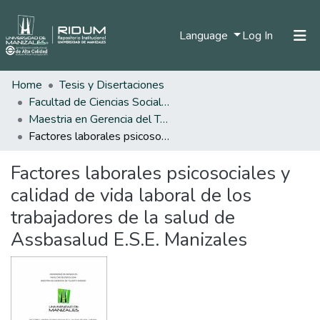
(current)
Language
Log In
Home
Tesis y Disertaciones
Home
Facultad de Ciencias Sociales y Humanas
Communities & Collections
Maestria en Gerencia del Talento Humano
Factores laborales psicosociales y calidad de vida laboral de los trabajadores de la salud de Assbasalud E.S.E. Manizales
All of DSpace
Factores laborales psicosociales y
Statistics
calidad de vida laboral de los
trabajadores de la salud de
Assbasalud E.S.E. Manizales