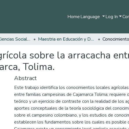
Home
Language
Log In
Com
Facultad de Ciencias Sociales y Humanas
Maestria en Educación y Desarrollo Humano
rícola sobre la arracacha entr
rca, Tolima.
Abstract
Este trabajo identifica los conocimientos locales agrícolas
entre familias campesinas de Cajamarca Tolima; requiere 
teórico y un ejercicio de contraste con la realidad de los a
aportes conceptuales de la teoría sociológica del conocimi
sobre el campesino colombiano, y los estudios de conocim
establecen los fundamentos sobre los cuales es posible c
Cajamarca existe un conocimiento local agrícola asociado 