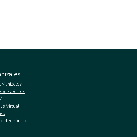
nizales
 UManizales
a académica
M
s Virtual
ed
o electrónico