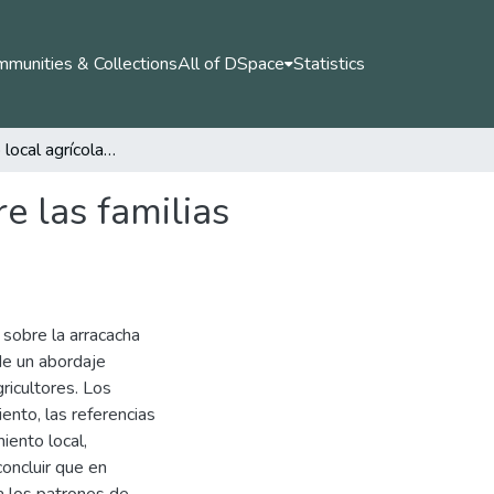
munities & Collections
All of DSpace
Statistics
Conocimiento local agrícola sobre la arracacha entre las familias campesinas en Cajamarca, Tolima.
e las familias
 sobre la arracacha
de un abordaje
gricultores. Los
ento, las referencias
iento local,
oncluir que en
a los patrones de