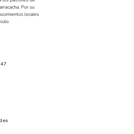
arracacha. Por su
onocimientos locales
culo.
647
d.es 