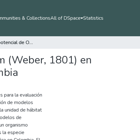
munities & Collections
All of DSpace
Statistics
Distribución potencial de Oxysternon conspicillatum (Weber, 1801) en diferentes escenarios de cambio climático en Colombia
um (Weber, 1801) en
mbia
s para la evaluación
ación de modelos
la unidad de hábitat
modelos de
 un organismo
s la especie
ica en Colombia. El