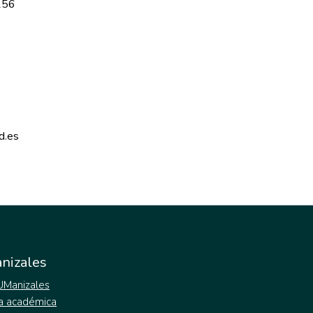
156
d.es 
nizales
 UManizales
a académica