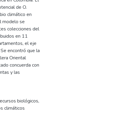
otencial de O.
io climático en
el modelo se
tes colecciones del
ribuidos en 11
artamentos, el eje
 Se encontró que la
lera Oriental
tado concuerda con
ntas y las
ecursos biológicos
,
s climáticos