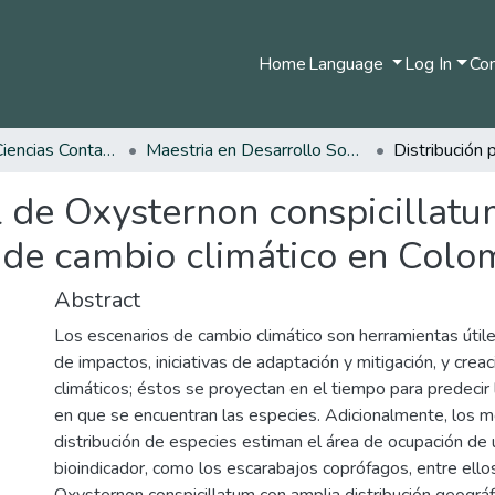
Home
Language
Log In
Com
Facultad de Ciencias Contables Económicas y Administrativas
Maestria en Desarrollo Sostenible y Medio Ambiente
al de Oxysternon conspicillat
s de cambio climático en Colo
Abstract
Los escenarios de cambio climático son herramientas útile
de impactos, iniciativas de adaptación y mitigación, y cre
climáticos; éstos se proyectan en el tiempo para predecir 
en que se encuentran las especies. Adicionalmente, los 
distribución de especies estiman el área de ocupación de
bioindicador, como los escarabajos coprófagos, entre ello
Oxysternon conspicillatum con amplia distribución geográf