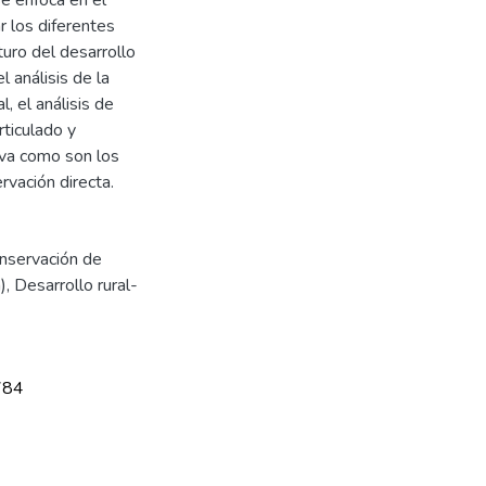
r los diferentes
turo del desarrollo
 análisis de la
l, el análisis de
rticulado y
iva como son los
rvación directa.
nservación de
)
,
Desarrollo rural-
784