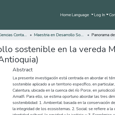
Home
Language
Log In
Com
Facultad de Ciencias Contables Económicas y Administrativas
Maestria en Desarrollo Sostenible y Medio Ambiente
llo sostenible en la vereda 
Antioquia)
Abstract
La presente investigación está centrada en abordar el tér
sostenible aplicado a un territorio específico, en particula
Calentura, ubicada en la cuenca del río Porce, en jurisdicci
Amalfi. Para ello, se estima oportuno abordar las tres di
sostenibilidad: 1. Ambiental: basada en la conservación de 
la integridad de los ecosistemas. 2. Social: se refiere a la 
identidad cultural, la equidad y la justicia; y 3. Económica: