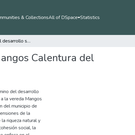
munities & Collections
All of DSpace
Statistics
Panorama del desarrollo sostenible en la vereda Mangos Calentura del municipio de Amalfi (Antioquia)
Mangos Calentura del
mino del desarrollo
r, a la vereda Mangos
ón del municipio de
mensiones de la
la riqueza natural y
cohesión social, la
 se enfoca en el