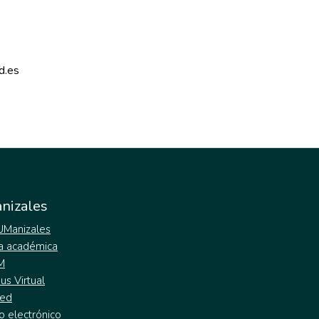
d.es 
nizales
 UManizales
a académica
M
s Virtual
ed
o electrónico