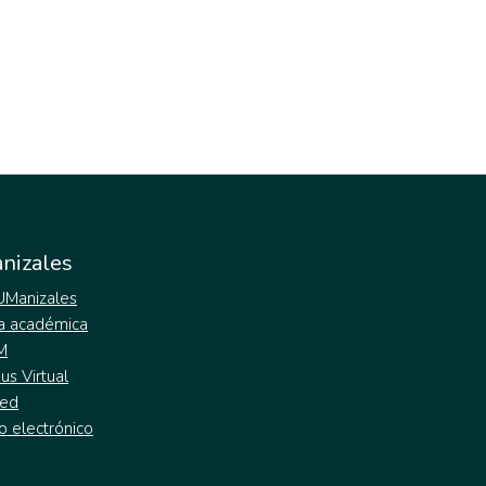
nizales
 UManizales
a académica
M
s Virtual
ed
o electrónico