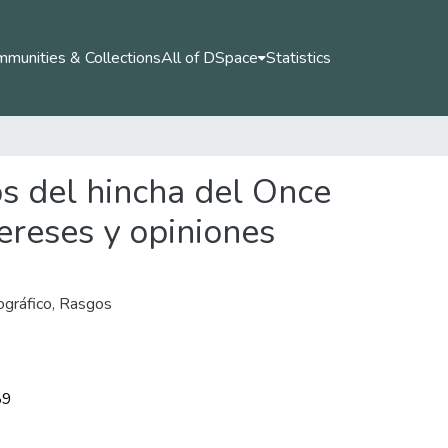
munities & Collections
All of DSpace
Statistics
cos del hincha del Once
tereses y opiniones
ográfico
,
Rasgos
89