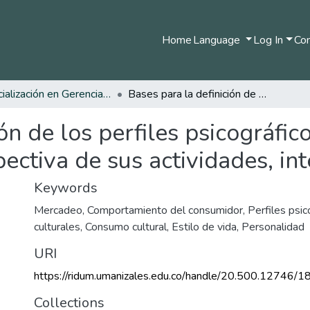
Home
Language
Log In
Com
Especialización en Gerencia de Mercadeo y Ventas
Bases para la definición de los perfiles psicográficos del hincha del Once Caldas desde la perspectiva de sus actividades, intereses y opiniones
ón de los perfiles psicográfi
ectiva de sus actividades, in
Keywords
Mercadeo
,
Comportamiento del consumidor
,
Perfiles psic
culturales
,
Consumo cultural
,
Estilo de vida
,
Personalidad
URI
https://ridum.umanizales.edu.co/handle/20.500.12746/1
Collections