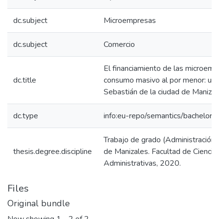
dc.subject
Microempresas
dc.subject
Comercio
El financiamiento de las microemp
dc.title
consumo masivo al por menor: un an
Sebastián de la ciudad de Manizal
dc.type
info:eu-repo/semantics/bachelorT
Trabajo de grado (Administración
thesis.degree.discipline
de Manizales. Facultad de Ciencia
Administrativas, 2020.
Files
Original bundle