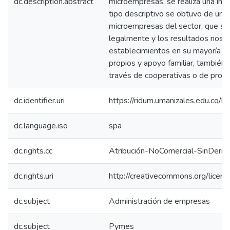
dc.description.abstract
microempresas, se realiza una inve
tipo descriptivo se obtuvo de una
microempresas del sector, que se
legalmente y los resultados nos i
establecimientos en su mayoría se
propios y apoyo familiar, también 
través de cooperativas o de prov
dc.identifier.uri
https://ridum.umanizales.edu.co
dc.language.iso
spa
dc.rights.cc
Atribución-NoComercial-SinDeriv
dc.rights.uri
http://creativecommons.org/licens
dc.subject
Administración de empresas
dc.subject
Pymes