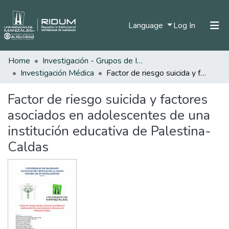
(current)
Language
Log In
Home
Investigación - Grupos de Investigación
Home
Investigación Médica
Factor de riesgo suicida y factores asociados en adolescentes de una institución educativa de Palestina-Caldas
Communities & Collections
Factor de riesgo suicida y factores
All of DSpace
asociados en adolescentes de una
Statistics
institución educativa de Palestina-
Caldas