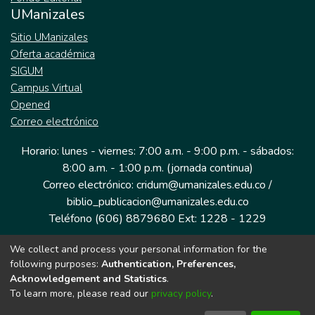
UManizales
Sitio UManizales
Oferta académica
SIGUM
Campus Virtual
Opened
Correo electrónico
Horario: lunes - viernes: 7:00 a.m. - 9:00 p.m. - sábados:
8:00 a.m. - 1:00 p.m. (jornada continua)
Correo electrónico: cridum@umanizales.edu.co /
biblio_publicacion@umanizales.edu.co
Teléfono (606) 8879680 Ext: 1228 - 1229
We collect and process your personal information for the
Dirección: Cra 9 a # 19-03 Edificio histórico, piso 1
following purposes:
Authentication, Preferences,
Manizales, Caldas
Acknowledgement and Statistics
.
Colombia.
To learn more, please read our
privacy policy
.