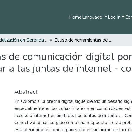
Home
Language
Log In
Com
Especialización en Gerencia de la Comunicación Digital
El uso de herramientas de comunicación digital por la oficina de fomento regional para capacitar a las juntas de internet - comunidades de conectividad.
s de comunicación digital por
ar a las juntas de internet - 
Abstract
En Colombia, la brecha digital sigue siendo un desafío signi
especialmente en las zonas rurales y en comunidades vul
acceso a Internet es limitado. Las Juntas de Internet - C
Conectividad han surgido como una respuesta a esta prob
estableciéndose como organizaciones sin ánimo de lucro 