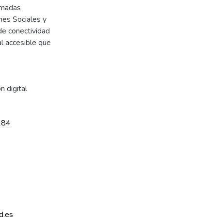
ormadas
nes Sociales y
de conectividad
l accesible que
n digital
284
d.es 