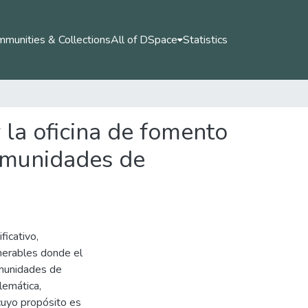
munities & Collections
All of DSpace
Statistics
 la oficina de fomento
comunidades de
ficativo,
nerables donde el
omunidades de
lemática,
cuyo propósito es