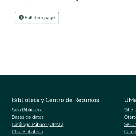
Full item page
Biblioteca y Centro de Recursos
UMa
Sitio Biblioteca
Sitio
Bases de datos
Ofert
Catálogo Público (OPAC)
SIGU
Chat Biblioteca
Campu