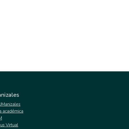
nizales
 UManizales
a académica
M
s Virtual