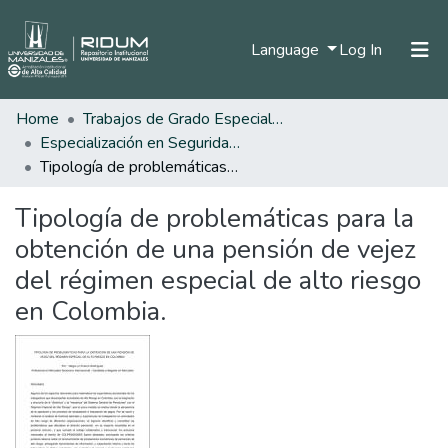
(current)
Language
Log In
Home
Trabajos de Grado Especializaciones
Home
Especialización en Seguridad Social
Communities & Collections
Tipología de problemáticas para la obtención de una pensión de vejez del régimen especial de alto riesgo en Colombia.
All of DSpace
Tipología de problemáticas para la
Statistics
obtención de una pensión de vejez
del régimen especial de alto riesgo
en Colombia.