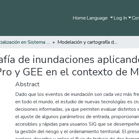
Home
Language
Log In
Com
Especialización en Sistema de Información Geográfica
Modelación y cartografía de inundaciones aplicando herramientas emergentes: ArcGIS Pro y GEE en el contexto de Mocoa, Putumayo
afía de inundaciones aplican
ro y GEE en el contexto de 
Abstract
Dado que los eventos de inundación son cada vez más fr
en todo el mundo, el estudio de nuevas tecnologías es cru
decisiones informadas, ya que permiten evaluar distintos
el ajuste de algunos parámetros de entrada, proporciona
accesibles y rápidas para usuarios SIG que se desempeñe
la gestión del riesgo y el ordenamiento territorial. El pr
explora, describe y aplica el flujo de trabajo de dos her