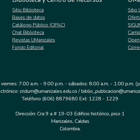
Sitio Biblioteca
Sitio
Bases de datos
Ofert
Catálogo Público (OPAC)
SIGU
Chat Biblioteca
Campu
Revistas UManizales
Open
Fondo Editorial
Corre
 viernes: 7:00 a.m. - 9:00 p.m. - sábados: 8:00 a.m. - 1:00 p.m. (
ectrónico: cridum@umanizales.edu.co / biblio_publicacion@umaniza
Teléfono (606) 8879680 Ext: 1228 - 1229
Dirección: Cra 9 a # 19-03 Edificio histórico, piso 1
Manizales, Caldas
Colombia.