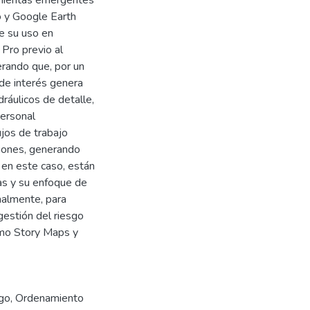
o y Google Earth
e su uso en
Pro previo al
erando que, por un
 de interés genera
dráulicos de detalle,
personal
ujos de trabajo
ciones, generando
 en este caso, están
as y su enfoque de
nalmente, para
gestión del riesgo
omo Story Maps y
sgo
,
Ordenamiento