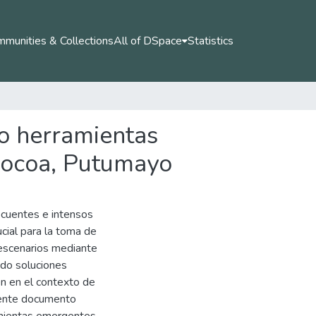
munities & Collections
All of DSpace
Statistics
do herramientas
Mocoa, Putumayo
ecuentes e intensos
cial para la toma de
 escenarios mediante
ndo soluciones
n en el contexto de
esente documento
ramientas emergentes