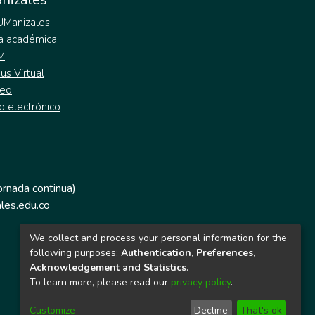
 UManizales
a académica
M
s Virtual
ed
o electrónico
jornada continua)
les.edu.co
We collect and process your personal information for the
following purposes:
Authentication, Preferences,
Acknowledgement and Statistics
.
To learn more, please read our
privacy policy
.
Customize
Decline
That's ok