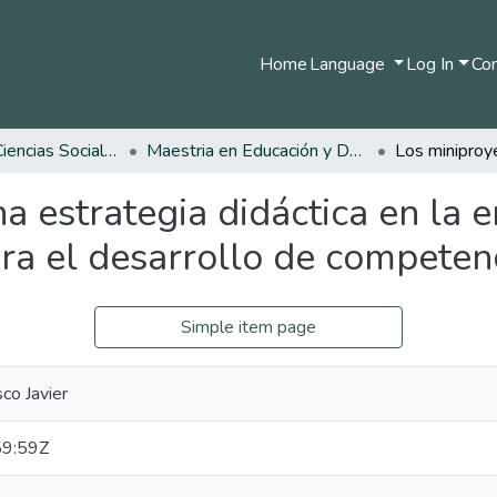
Home
Language
Log In
Com
Facultad de Ciencias Sociales y Humanas
Maestria en Educación y Desarrollo Humano
a estrategia didáctica en la 
ra el desarrollo de competenc
Simple item page
sco Javier
9:59Z