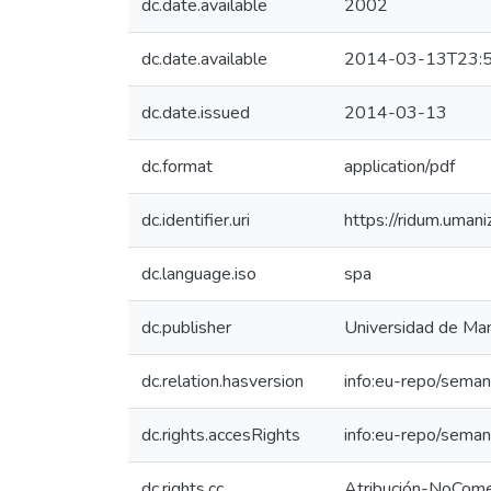
dc.date.available
2002
dc.date.available
2014-03-13T23:5
dc.date.issued
2014-03-13
dc.format
application/pdf
dc.identifier.uri
https://ridum.uma
dc.language.iso
spa
dc.publisher
Universidad de Man
dc.relation.hasversion
info:eu-repo/seman
dc.rights.accesRights
info:eu-repo/sema
dc.rights.cc
Atribución-NoComer