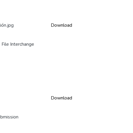
ión.jpg
Download
File Interchange
Download
ubmission