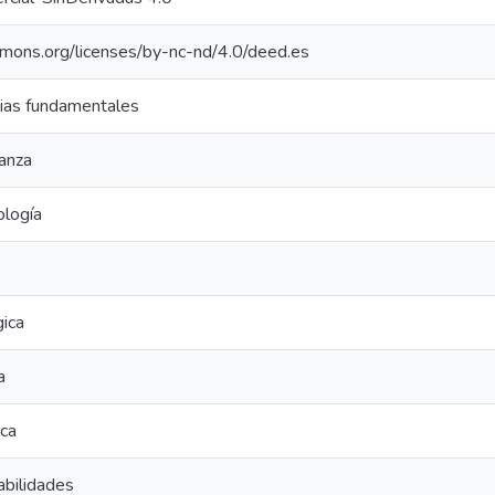
mmons.org/licenses/by-nc-nd/4.0/deed.es
ias fundamentales
anza
ología
ica
a
ica
abilidades