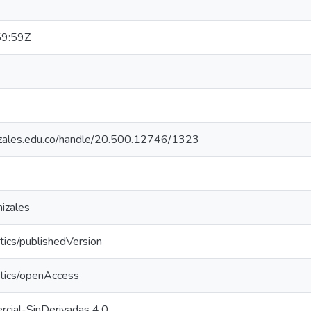
9:59Z
nizales.edu.co/handle/20.500.12746/1323
izales
tics/publishedVersion
ntics/openAccess
cial-SinDerivadas 4.0