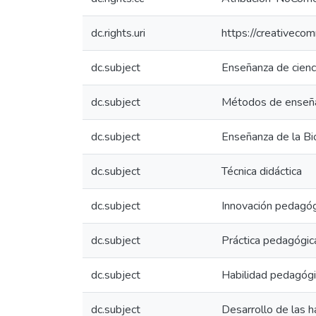
dc.rights.uri
https://creativeco
dc.subject
Enseñanza de cienc
dc.subject
Métodos de enseñ
dc.subject
Enseñanza de la Bi
dc.subject
Técnica didáctica
dc.subject
Innovación pedagóg
dc.subject
Práctica pedagógic
dc.subject
Habilidad pedagóg
dc.subject
Desarrollo de las h