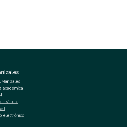
nizales
 UManizales
a académica
M
s Virtual
ed
o electrónico