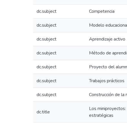
dc.subject
Competencia
dc.subject
Modelo educaciona
dc.subject
Aprendizaje activo
dc.subject
Método de aprendi
dc.subject
Proyecto del alum
dc.subject
Trabajos prácticos
dc.subject
Construcción de la 
Los miniproyectos: 
dc.title
estratégicas