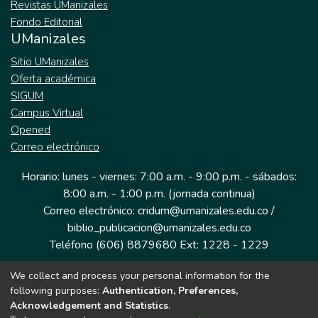
Revistas UManizales
Fondo Editorial
UManizales
Sitio UManizales
Oferta académica
SIGUM
Campus Virtual
Opened
Correo electrónico
Horario: lunes - viernes: 7:00 a.m. - 9:00 p.m. - sábados:
8:00 a.m. - 1:00 p.m. (jornada continua)
Correo electrónico: cridum@umanizales.edu.co /
biblio_publicacion@umanizales.edu.co
Teléfono (606) 8879680 Ext: 1228 - 1229
We collect and process your personal information for the
Dirección: Cra 9 a # 19-03 Edificio histórico, piso 1
following purposes:
Authentication, Preferences,
Manizales, Caldas
Acknowledgement and Statistics
.
Colombia.