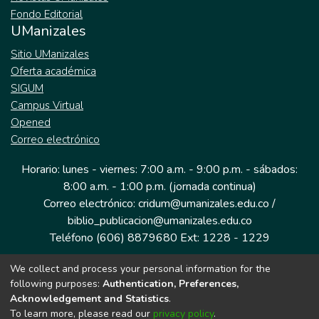
Fondo Editorial
UManizales
Sitio UManizales
Oferta académica
SIGUM
Campus Virtual
Opened
Correo electrónico
Horario: lunes - viernes: 7:00 a.m. - 9:00 p.m. - sábados:
8:00 a.m. - 1:00 p.m. (jornada continua)
Correo electrónico: cridum@umanizales.edu.co /
biblio_publicacion@umanizales.edu.co
Teléfono (606) 8879680 Ext: 1228 - 1229
We collect and process your personal information for the
Dirección: Cra 9 a # 19-03 Edificio histórico, piso 1
following purposes:
Authentication, Preferences,
Manizales, Caldas
Acknowledgement and Statistics
.
Colombia.
To learn more, please read our
privacy policy
.