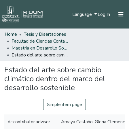
(current)
Language
Log In
Home
Tesis y Disertaciones
Home
Facultad de Ciencias Contables Económicas y Administrativas
Communities & Collections
Maestria en Desarrollo Sostenible y Medio Ambiente
Estado del arte sobre cambio climático dentro del marco del desarrollo sostenible
All of DSpace
Estado del arte sobre cambio
Statistics
climático dentro del marco del
desarrollo sostenible
Simple item page
dc.contributor.advisor
Amaya Castaño, Gloria Clemencia