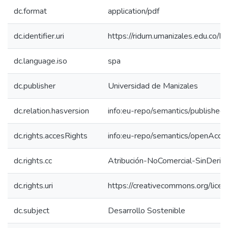
dc.format
application/pdf
dc.identifier.uri
https://ridum.umanizales.edu.co
dc.language.iso
spa
dc.publisher
Universidad de Manizales
dc.relation.hasversion
info:eu-repo/semantics/published
dc.rights.accesRights
info:eu-repo/semantics/openAcce
dc.rights.cc
Atribución-NoComercial-SinDeriv
dc.rights.uri
https://creativecommons.org/lice
dc.subject
Desarrollo Sostenible