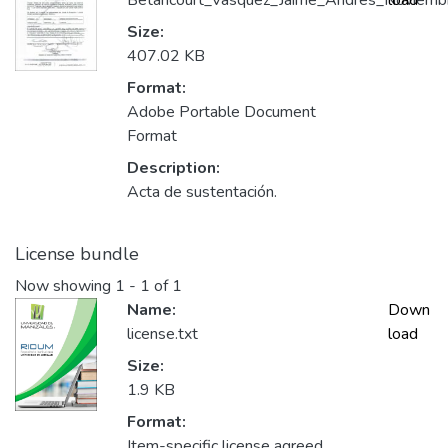
Betancourt_Vasquez_Jaime_Andres_Noviemb
load
Size:
407.02 KB
Format:
Adobe Portable Document
Format
Description:
Acta de sustentación.
License bundle
Now showing
1 - 1 of 1
Name:
Down
license.txt
load
Size:
1.9 KB
Format:
Item-specific license agreed