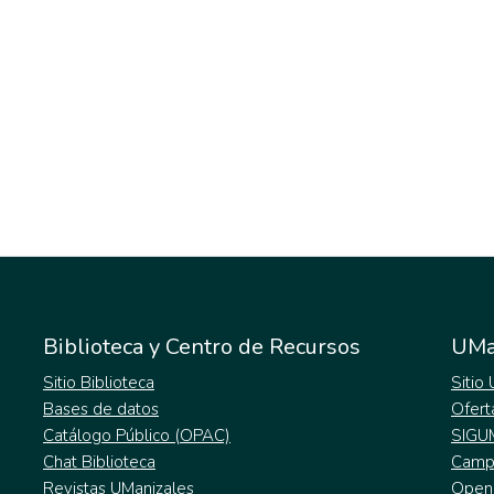
Biblioteca y Centro de Recursos
UMa
Sitio Biblioteca
Sitio
Bases de datos
Ofert
Catálogo Público (OPAC)
SIGU
Chat Biblioteca
Campu
Revistas UManizales
Open