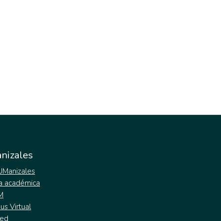
nizales
 UManizales
a académica
M
s Virtual
ed