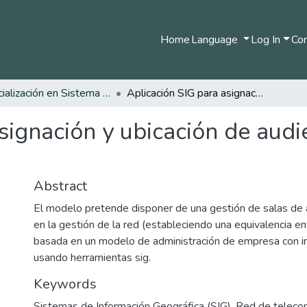
Home
Language
Log In
Com
Especialización en Sistema de Información Geográfica
Aplicación SIG para asignación y ubicación de audiencias en el Palacio Fanny González
signación y ubicación de audie
Abstract
El modelo pretende disponer de una gestión de salas de 
en la gestión de la red (estableciendo una equivalencia en
basada en un modelo de administración de empresa con i
usando herramientas sig.
Keywords
Sistemas de Información Geográfica (SIG)
,
Red de teleco