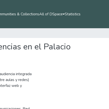
munities & Collections
All of DSpace
Statistics
ncias en el Palacio
audiencia integrada
tre aulas y redes)
nterfaz web y
municaciones
,
Red