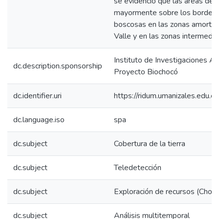
se evidenció que las áreas def
mayormente sobre los borde de
boscosas en las zonas amortig
Valle y en las zonas intermedia
Instituto de Investigaciones Am
dc.description.sponsorship
Proyecto Biochocó
dc.identifier.uri
https://ridum.umanizales.edu
dc.language.iso
spa
dc.subject
Cobertura de la tierra
dc.subject
Teledetección
dc.subject
Exploración de recursos (Chocó
dc.subject
Análisis multitemporal