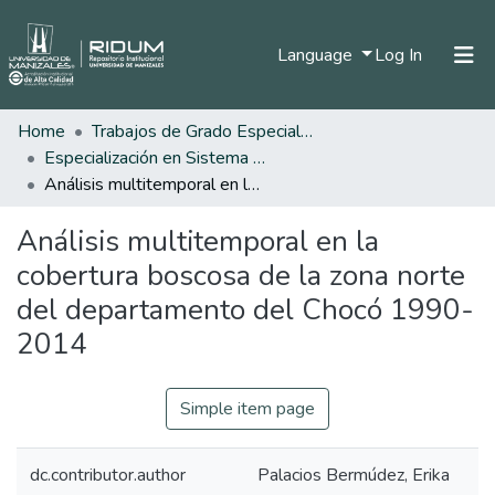
(current)
Language
Log In
Home
Trabajos de Grado Especializaciones
Home
Especialización en Sistema de Información Geográfica
Communities & Collections
Análisis multitemporal en la cobertura boscosa de la zona norte del departamento del Chocó 1990-2014
All of DSpace
Análisis multitemporal en la
Statistics
cobertura boscosa de la zona norte
del departamento del Chocó 1990-
2014
Simple item page
dc.contributor.author
Palacios Bermúdez, Erika