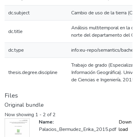
dc.subject
Cambio de uso de la tierra (Ch
Análisis multitemporal en la c
dc.title
norte del departamento del 
dc.type
info:eu-repo/semantics/bachel
Trabajo de grado (Especializac
thesis.degree.discipline
Información Geográfica). Unive
de Ciencias e Ingeniería, 2015
Files
Original bundle
Now showing
1 - 2 of 2
Name:
Down
Palacios_Bermudez_Erika_2015.pdf
load