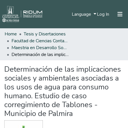
(current)
Language
Log In
Home
Tesis y Disertaciones
Home
Facultad de Ciencias Contables Económicas y Administrativas
Communities & Collections
Maestria en Desarrollo Sostenible y Medio Ambiente
Determinación de las implicaciones sociales y ambientales asociadas a los usos de agua para consumo humano. Estudio de caso corregimiento de Tablones - Municipio de Palmira
All of DSpace
Determinación de las implicaciones
Statistics
sociales y ambientales asociadas a
los usos de agua para consumo
humano. Estudio de caso
corregimiento de Tablones -
Municipio de Palmira