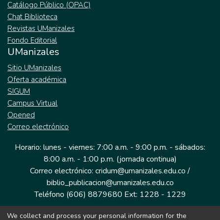
Catálogo Público (OPAC)
Chat Biblioteca
Revistas UManizales
Fondo Editorial
UManizales
Sitio UManizales
Oferta académica
SIGUM
Campus Virtual
Opened
Correo electrónico
Horario: lunes - viernes: 7:00 a.m. - 9:00 p.m. - sábados:
8:00 a.m. - 1:00 p.m. (jornada continua)
Correo electrónico: cridum@umanizales.edu.co /
biblio_publicacion@umanizales.edu.co
Teléfono (606) 8879680 Ext: 1228 - 1229
We collect and process your personal information for the
Dirección: Cra 9 a # 19-03 Edificio histórico, piso 1