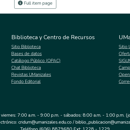
Full item page
Biblioteca y Centro de Recursos
UMa
Sitio Biblioteca
Sitio
Bases de datos
Ofert
Catálogo Público (OPAC)
SIGU
Chat Biblioteca
Campu
Revistas UManizales
Open
Fondo Editorial
Corre
 viernes: 7:00 a.m. - 9:00 p.m. - sábados: 8:00 a.m. - 1:00 p.m. (
ectrónico: cridum@umanizales.edu.co / biblio_publicacion@umaniza
Teléfono (606) 8879680 Ext: 1228 - 1229