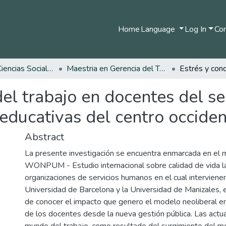
Home
Language
Log In
Com
Facultad de Ciencias Sociales y Humanas
Maestria en Gerencia del Talento Humano
del trabajo en docentes del se
 educativas del centro occid
Abstract
La presente investigación se encuentra enmarcada en el
WONPUM - Estudio internacional sobre calidad de vida l
organizaciones de servicios humanos en el cual intervienen
Universidad de Barcelona y la Universidad de Manizales, e
de conocer el impacto que genero el modelo neoliberal en 
de los docentes desde la nueva gestión pública. Las actu
mundo del trabajo, como resultado del surgimiento del m