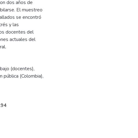
con dos años de
ubilarse. El muestreo
hallados se encontró
trés y las
los docentes del
ones actuales del
al.
rabajo (docentes)
,
n pública (Colombia)
,
294