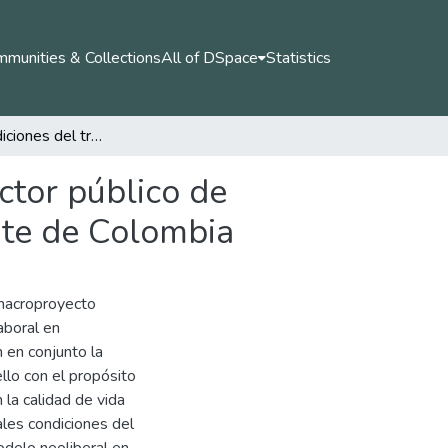
munities & Collections
All of DSpace
Statistics
Estrés y condiciones del trabajo en docentes del sector público de algunas instituciones educativas del centro occidente de Colombia
ctor público de
ente de Colombia
 macroproyecto
aboral en
 en conjunto la
llo con el propósito
la calidad de vida
ales condiciones del
odelo neoliberal en