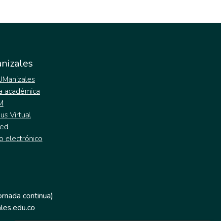
nizales
 UManizales
a académica
M
s Virtual
ed
o electrónico
jornada continua)
les.edu.co