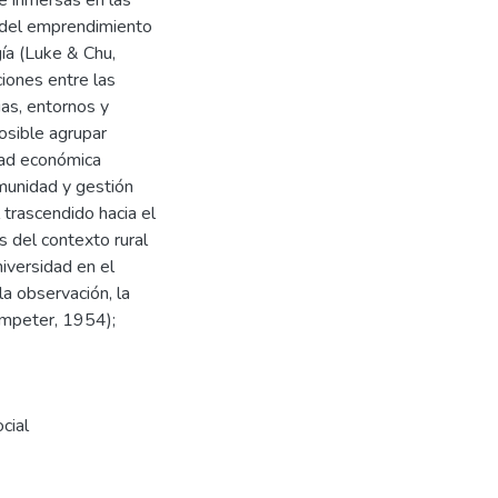
 del emprendimiento
ía (Luke & Chu,
ciones entre las
ias, entornos y
posible agrupar
dad económica
munidad y gestión
trascendido hacia el
s del contexto rural
iversidad en el
la observación, la
humpeter, 1954);
cial