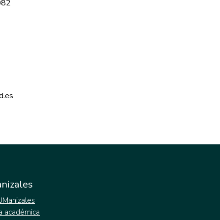
082
d.es 
nizales
 UManizales
a académica