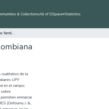
munities & Collections
All of DSpace
Statistics
Unidades productivas familiares de la ruralidad colombiana generadoras de valor social.
olombiana
 cualitativo de la
miliares UPF
ad en el campo;
s sobre
e permiten enmarcar
ES (Defourny J. &.,
 e inmersas en las