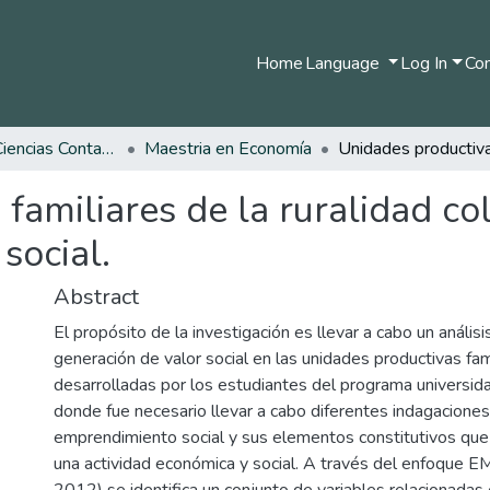
Home
Language
Log In
Com
Facultad de Ciencias Contables Económicas y Administrativas
Maestria en Economía
familiares de la ruralidad c
social.
Abstract
El propósito de la investigación es llevar a cabo un análisis
generación de valor social en las unidades productivas fa
desarrolladas por los estudiantes del programa universid
donde fue necesario llevar a cabo diferentes indagacione
emprendimiento social y sus elementos constitutivos qu
una actividad económica y social. A través del enfoque EM
2012) se identifica un conjunto de variables relacionadas