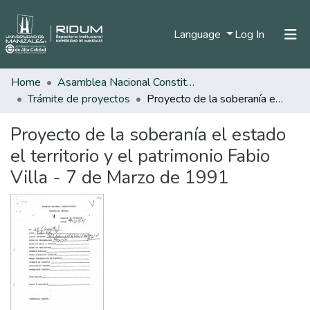
(current)
Language
Log In
Home
Asamblea Nacional Constituyente
Home
Trámite de proyectos
Proyecto de la soberanía el estado el territorio y el patrimonio Fabio Villa - 7 de Marzo de 1991
Communities & Collections
Proyecto de la soberanía el estado
All of DSpace
el territorio y el patrimonio Fabio
Statistics
Villa - 7 de Marzo de 1991