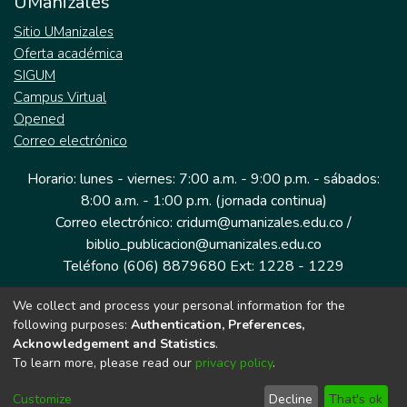
UManizales
Sitio UManizales
Oferta académica
SIGUM
Campus Virtual
Opened
Correo electrónico
Horario: lunes - viernes: 7:00 a.m. - 9:00 p.m. - sábados:
8:00 a.m. - 1:00 p.m. (jornada continua)
Correo electrónico: cridum@umanizales.edu.co /
biblio_publicacion@umanizales.edu.co
Teléfono (606) 8879680 Ext: 1228 - 1229
We collect and process your personal information for the
Dirección: Cra 9 a # 19-03 Edificio histórico, piso 1
following purposes:
Authentication, Preferences,
Manizales, Caldas
Acknowledgement and Statistics
.
Colombia.
To learn more, please read our
privacy policy
.
Customize
Decline
That's ok
Tecnología DSpace implementada por