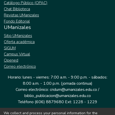
Catálogo Público (OPAC)
Chat Biblioteca
Revistas UManizales
Fondo Editorial
UManizales
Sitio UManizales
Oferta académica
SIGUM
Campus Virtual
Opened
Correo electrónico
Horario: lunes - viernes: 7:00 a.m. - 9:00 p.m. - sábados:
8:00 a.m. - 1:00 p.m. (jornada continua)
Correo electrónico: cridum@umanizales.edu.co /
biblio_publicacion@umanizales.edu.co
Teléfono (606) 8879680 Ext: 1228 - 1229
We collect and process your personal information for the
Dirección: Cra 9 a # 19-03 Edificio histórico, piso 1