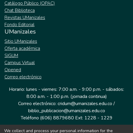
Catálogo Público (OPAC)
Chat Biblioteca
Revistas UManizales
Fondo Editorial
UManizales
Sitio UManizales
Oferta académica
SIGUM
Campus Virtual
Opened
Correo electrónico
Horario: lunes - viernes: 7:00 a.m. - 9:00 p.m. - sábados:
8:00 a.m. - 1:00 p.m. (jornada continua)
Correo electrónico: cridum@umanizales.edu.co /
biblio_publicacion@umanizales.edu.co
Teléfono (606) 8879680 Ext: 1228 - 1229
We collect and process your personal information for the
Dirección: Cra 9 a # 19-03 Edificio histórico, piso 1