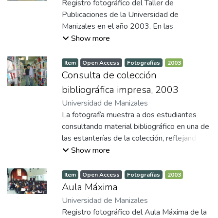
Registro fotográfico del Taller de
estudiantes de medicina, quienes podían
Publicaciones de la Universidad de
adquirir los libros requeridos para su
Manizales en el año 2003. En las
formación.
fotografías aparece José Ramiro Trujillo,
Show more
quien fue impresor litográfico del taller de
publicaciones de la Universidad de
Item
Open Access
Fotografías
2003
Manizales. Él está supervisando el proceso
Consulta de colección
de impresión en la máquina litográfica. Este
bibliográfica impresa, 2003
espacio funcionó como imprenta
Universidad de Manizales
universitaria hasta aproximadamente el año
La fotografía muestra a dos estudiantes
2012, constituyéndose en un escenario
consultando material bibliográfico en una de
clave para la edición y circulación de
las estanterías de la colección, reflejando
publicaciones impresas de la institución.
las dinámicas de estudio del momento,
Show more
cuando se utilizaba principalmente
información bibliográfica en formato
Item
Open Access
Fotografías
2003
impreso. Esta imagen representa los
Aula Máxima
espacios, servicios y prácticas académicas
Universidad de Manizales
de la biblioteca a comienzos de la década
Registro fotográfico del Aula Máxima de la