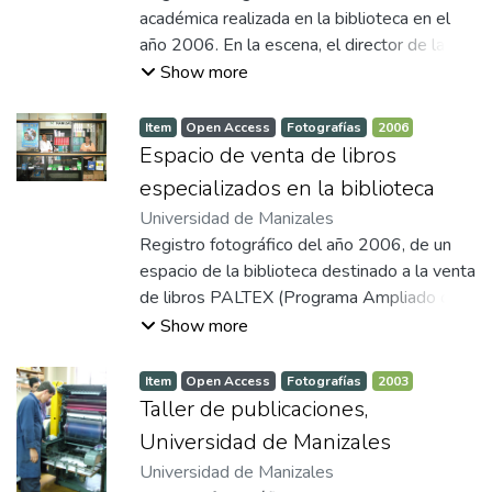
académica realizada en la biblioteca en el
año 2006. En la escena, el director de la
biblioteca de ese entonces, estaba
Show more
exponiendo cómo se integraba la biblioteca
con los ejes misionales de la universidad.
Item
Open Access
Fotografías
2006
Espacio de venta de libros
especializados en la biblioteca
Universidad de Manizales
Registro fotográfico del año 2006, de un
espacio de la biblioteca destinado a la venta
de libros PALTEX (Programa Ampliado de
Libros de Texto y Materiales de Instrucción).
Show more
En la imagen se ve un mostrador de
atención con material bibliográfico
Item
Open Access
Fotografías
2003
especializado en el área de la salud,
Taller de publicaciones,
dispuesto en estanterías y vitrinas. Este
Universidad de Manizales
servicio estaba orientado a facilitar el
Universidad de Manizales
acceso a textos académicos para