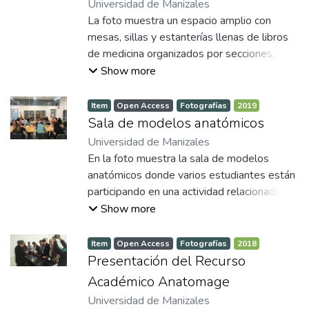
Universidad de Manizales
La foto muestra un espacio amplio con
mesas, sillas y estanterías llenas de libros
de medicina organizados por secciones. Es
un espacio iluminado y diseñado para el
Show more
estudio académico. Se pueden observar
algunos estudiantes leyendo y trabajando
Item
Open Access
Fotografías
2019
en sus portátiles. En una esquina se
Sala de modelos anatómicos
observa un letrero que dice
Universidad de Manizales
"AccessMedicine", lo que sugiere acceso a
En la foto muestra la sala de modelos
recursos digitales o una sección
anatómicos donde varios estudiantes están
especializada. En el otro extremo se puede
participando en una actividad relacionada
observar una puerta que conecta esta sala
con la anatomía humana, ya que se observan
Show more
de estudio con la sala de modelos
varios modelos anatómicos sobre la mesa.
anatómicos.
Al fondo, hay vitrinas que contienen más
Item
Open Access
Fotografías
2018
modelos y partes del cuerpo humano. Se
Presentación del Recurso
sugiere que es una actividad especialmente
Académico Anatomage
práctica-visual.
Universidad de Manizales