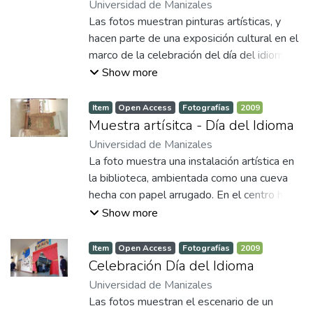
Universidad de Manizales
grupal.
Las fotos muestran pinturas artísticas, y
hacen parte de una exposición cultural en el
marco de la celebración del día del idioma
en el año 2009. Las pinturas representan
Show more
varios elementos abstractos, incluyendo
edificios y vegetación.
Item
Open Access
Fotografías
2009
Muestra artísitca - Día del Idioma
Universidad de Manizales
La foto muestra una instalación artística en
la biblioteca, ambientada como una cueva
hecha con papel arrugado. En el centro hay
un cartel que invita a la participación con el
Show more
mensaje: "Pinta, escribe... lo que tú quieras"
seguido de la frase "voltea pág.". A la
Item
Open Access
Fotografías
2009
izquierda, sobre un caballete de madera, hay
Celebración Día del Idioma
una hoja de papel con varios mensajes
Universidad de Manizales
escritos a mano, posiblemente por
Las fotos muestran el escenario de un
estudiantes o visitantes.