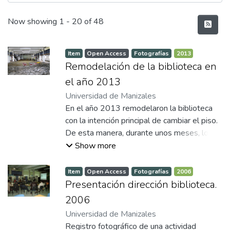
Recent Submissions
Now showing
1 - 20 of 48
Item
Open Access
Fotografías
2013
Remodelación de la biblioteca en
el año 2013
Universidad de Manizales
En el año 2013 remodelaron la biblioteca
con la intención principal de cambiar el piso.
De esta manera, durante unos meses, los
funcionarios de la biblioteca tuvieron que
Show more
improvisar para seguir prestando sus
servicios. Las oficinas y las colecciones las
Item
Open Access
Fotografías
2006
distribuyeron en diferentes salas de la
Presentación dirección biblioteca.
universidad.
2006
Universidad de Manizales
Registro fotográfico de una actividad