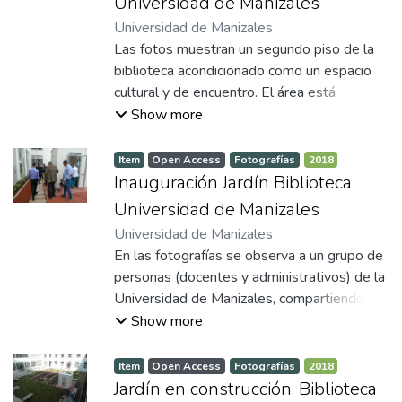
Universidad de Manizales
Universidad de Manizales
Las fotos muestran un segundo piso de la
biblioteca acondicionado como un espacio
cultural y de encuentro. El área está
conformada por un diseño arquitectónico
Show more
amplio y luminoso, con ventanales de
vitrales coloridos y columnas que enmarcan
Item
Open Access
Fotografías
2018
un ambiente histórico y acogedor. El
Inauguración Jardín Biblioteca
mobiliario es variado y colorido, incluyendo
Universidad de Manizales
sofás modulares, lo que permite la
Universidad de Manizales
realización de actividades culturales, trabajo
En las fotografías se observa a un grupo de
colaborativo y reuniones informales. A los
personas (docentes y administrativos) de la
lados se observan estaciones de trabajo
Universidad de Manizales, compartiendo en
individuales con sillas y tomas eléctricas,
el evento de inauguración del jardín de
Show more
ideales para el estudio individual o grupal.
aromáticas en la biblioteca. El grupo se
dirige por el sendero peatonal que rodea el
Item
Open Access
Fotografías
2018
jardín. A la derecha de la imagen se
Jardín en construcción. Biblioteca