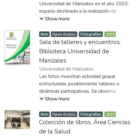
del 2000.
Universidad de Manizales en el año 2003,
espacio destinado a la realización de
eventos académicos e institucionales como
Show more
grados, congresos, conferencias y
encuentros universitarios. Las imágenes
Item
Open Access
Fotografías
2019
muestran alta asistencia durante distintos
Sala de talleres y encuentros.
actos académicos desarrollados en este
Biblioteca Universidad de
lugar, considerado en su momento uno de
Manizales
los escenarios centrales de la vida
Universidad de Manizales
universitaria. Actualmente, el espacio
Las fotos muestran actividad grupal
corresponde al segundo piso de la
estructurada, posiblemente talleres o
Biblioteca de la Universidad de Manizales.
dinámicas participativas. Se observa
interacción en los participantes y disposición
Show more
al diálogo. Espacio de la biblioteca
destinado para el encuentro de diferentes
Item
Open Access
Fotografías
2019
grupos en actividades académicas o de
Colección de libros. Área Ciencias
lectura.
de la Salud