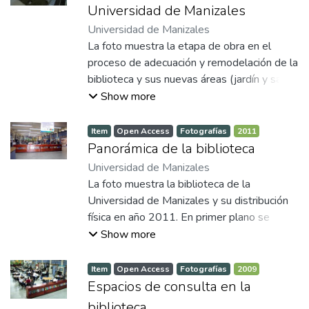
encuentra una pequeña estructura tipo
Universidad de Manizales
caseta-cocineta dando una perspectiva
Universidad de Manizales
moderna a la nueva construcción y la cual se
La foto muestra la etapa de obra en el
destina para almacenar y preparar las
proceso de adecuación y remodelación de la
infusiones de aromáticas.
biblioteca y sus nuevas áreas (jardín y salas
para ciencias de la salud). Se observan
Show more
áreas verdes y senderos peatonales
delimitados. En el centro del jardín destaca
Item
Open Access
Fotografías
2011
una estructura blanca de forma cúbica con
Panorámica de la biblioteca
techo translúcido, destinada a un uso
Universidad de Manizales
funcional. Al fondo, se observa el edificio
La foto muestra la biblioteca de la
histórico institucional, donde se encuentra la
Universidad de Manizales y su distribución
Biblioteca.
física en año 2011. En primer plano se
observa un mostrador de atención al público
Show more
con vitrinas que exhiben libros y revistas.
Detrás del mostrador, varios estudiantes
Item
Open Access
Fotografías
2009
están atendidos por el personal de
Espacios de consulta en la
biblioteca, y otros usuarios consultan
biblioteca