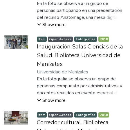
En la foto se observa a un grupo de
personas participando en una presentación
del recurso Anatomage, una mesa digital
interactiva utilizada con fines educativos en
Show more
anatomía humana. El grupo, compuesto por
profesionales y académicos, presta atención
Item
Open Access
Fotografías
2018
al contenido que se muestra en la pantalla
Inauguración Salas Ciencias de la
táctil de la mesa, la cual proyecta imágenes
Salud. Biblioteca Universidad de
detalladas del cuerpo humano, lo que
Manizales
sugiere que se trata de una visita
Universidad de Manizales
institucional o una jornada académica. Un
En la fotografía se observa un grupo de
camarógrafo documenta el evento,
personas compuesto por administrativos y
indicando la relevancia de la presentación.
docentes reunidos en evento especial de
inauguración del nuevo espacio de la
Show more
biblioteca destinado para los recursos
académicos que soportan el área de
Item
Open Access
Fotografías
2018
ciencias de la salud (anatomage, modelos
Corredor cultural. Biblioteca
anatómicos, colección bibliográfica).