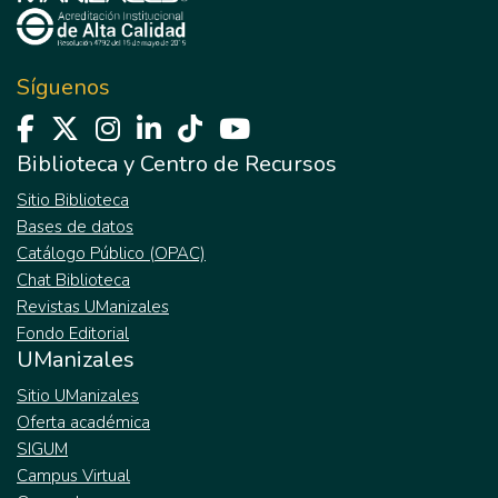
González Gómez
de Cuento 2015 Rutina raticida - Daniel
Alejandro Mejía Ochoa Una función ardiente
- Juan David Martínez Zuluaga
Síguenos
Resurrecciones - Julio Flórez
Biblioteca y Centro de Recursos
Sitio Biblioteca
Bases de datos
Catálogo Público (OPAC)
Chat Biblioteca
Revistas UManizales
Fondo Editorial
UManizales
Sitio UManizales
Oferta académica
SIGUM
Campus Virtual