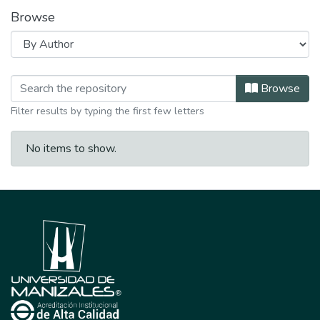
Browse
Browsing Especialización en Telecom
Browse
Filter results by typing the first few letters
No items to show.