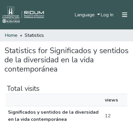
(current)
Language
Log In
Home
Statistics
Home
Communities & Collections
Statistics for Significados y sentidos
de la diversidad en la vida
All of DSpace
contemporánea
Total visits
views
Significados y sentidos de la diversidad
12
en la vida contemporánea