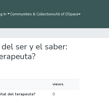
g In
Communities & Collections
All of DSpace
 del ser y el saber:
terapeuta?
views
vital del terapeuta?
0