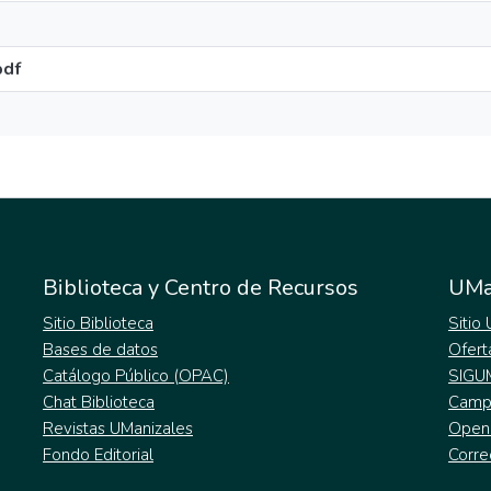
pdf
Biblioteca y Centro de Recursos
UMa
Sitio Biblioteca
Sitio
Bases de datos
Ofert
Catálogo Público (OPAC)
SIGU
Chat Biblioteca
Campu
Revistas UManizales
Open
Fondo Editorial
Corre