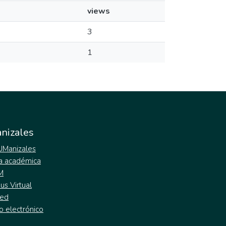
views
3
1
nizales
 UManizales
a académica
M
s Virtual
ed
o electrónico