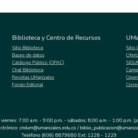
Biblioteca y Centro de Recursos
UMa
Sitio Biblioteca
Sitio
Bases de datos
Ofert
Catálogo Público (OPAC)
SIGU
Chat Biblioteca
Campu
Revistas UManizales
Open
Fondo Editorial
Corre
 viernes: 7:00 a.m. - 9:00 p.m. - sábados: 8:00 a.m. - 1:00 p.m. (
ectrónico: cridum@umanizales.edu.co / biblio_publicacion@umaniza
Teléfono (606) 8879680 Ext: 1228 - 1229