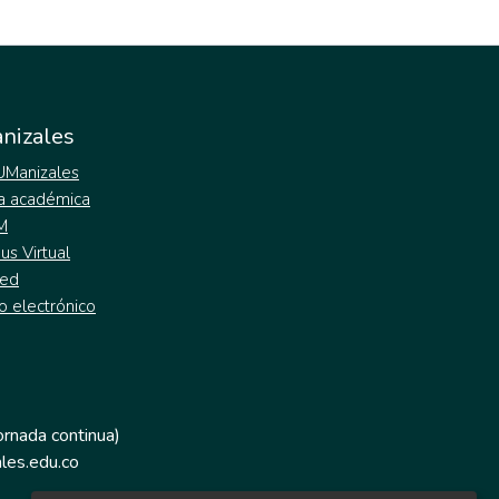
nizales
 UManizales
a académica
M
s Virtual
ed
o electrónico
jornada continua)
les.edu.co