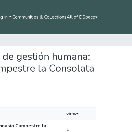
g In
Communities & Collections
All of DSpace
os de gestión humana:
mpestre la Consolata
views
imnasio Campestre la
1