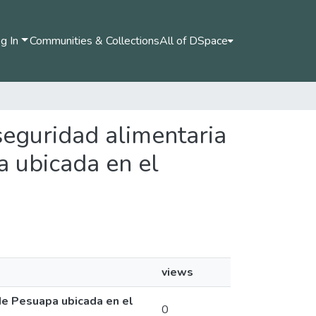
g In
Communities & Collections
All of DSpace
 seguridad alimentaria
 ubicada en el
views
 de Pesuapa ubicada en el
0