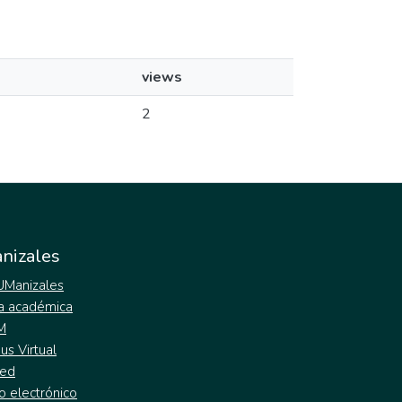
views
2
nizales
 UManizales
a académica
M
s Virtual
ed
o electrónico