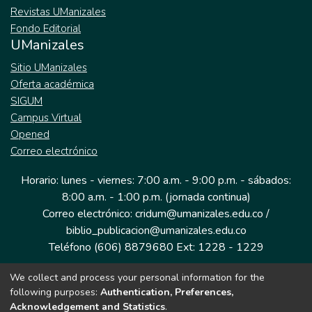
Revistas UManizales
Fondo Editorial
UManizales
Sitio UManizales
Oferta académica
SIGUM
Campus Virtual
Opened
Correo electrónico
Horario: lunes - viernes: 7:00 a.m. - 9:00 p.m. - sábados:
8:00 a.m. - 1:00 p.m. (jornada continua)
Correo electrónico: cridum@umanizales.edu.co /
biblio_publicacion@umanizales.edu.co
Teléfono (606) 8879680 Ext: 1228 - 1229
We collect and process your personal information for the
Dirección: Cra 9 a # 19-03 Edificio histórico, piso 1
following purposes:
Authentication, Preferences,
Manizales, Caldas
Acknowledgement and Statistics
.